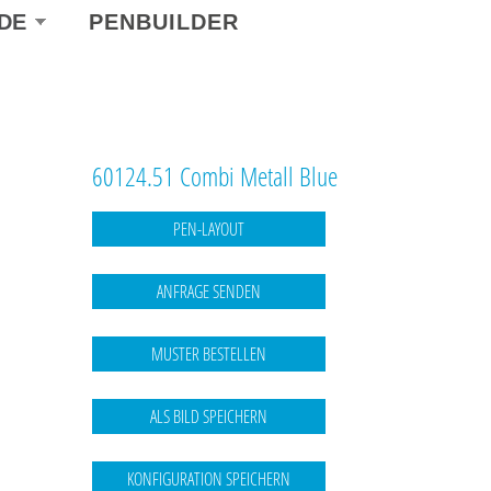
ect
DE
PENBUILDER
r
guage
60124.51 Combi Metall Blue