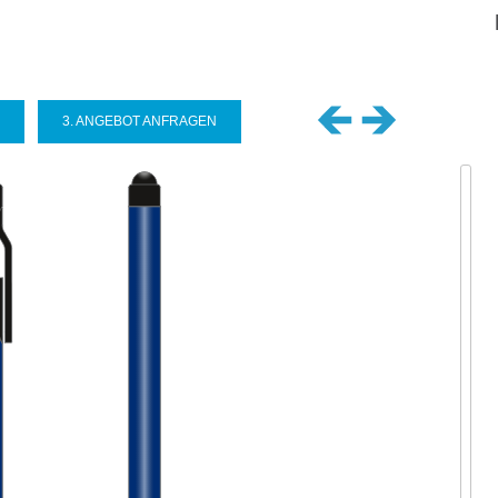
Sel
you
lan
3. ANGEBOT ANFRAGEN