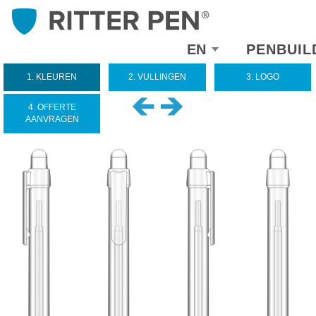
Select
EN
PENBUIL
your
language
1. KLEUREN
2. VULLINGEN
3. LOGO
4. OFFERTE
AANVRAGEN