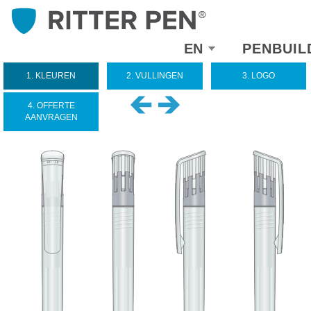
Select
EN
PENBUIL
your
language
1. KLEUREN
2. VULLINGEN
3. LOGO
4. OFFERTE
AANVRAGEN