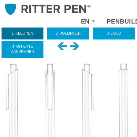
Select
EN
PENBUIL
your
language
1. KLEUREN
2. VULLINGEN
3. LOGO
4. OFFERTE
AANVRAGEN