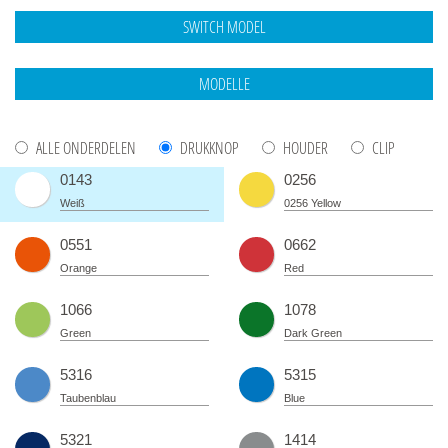
ALLE ONDERDELEN
DRUKKNOP
HOUDER
CLIP
0143
0256
Weiß
0256 Yellow
0551
0662
Orange
Red
1066
1078
Green
Dark Green
5316
5315
Taubenblau
Blue
5321
1414